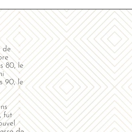
t de
pre
s 80, le
ni
s 90, le
ans
 fut
ouvel
cesse de