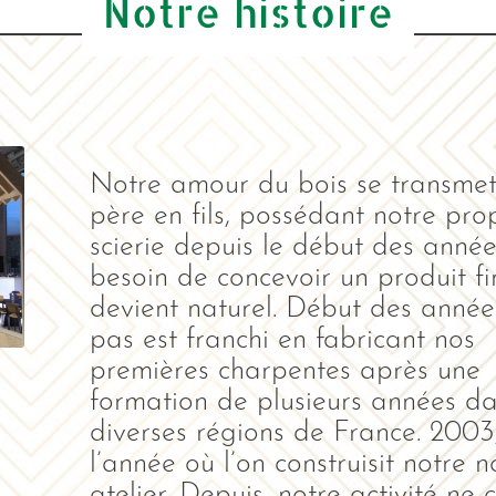
Notre histoire
Notre amour du bois se transme
père en fils, possédant notre pro
scierie depuis le début des année
besoin de concevoir un produit fi
devient naturel. Début des année
pas est franchi en fabricant nos
premières charpentes après une
formation de plusieurs années d
diverses régions de France. 2003,
l’année où l’on construisit notre n
atelier. Depuis, notre activité ne 