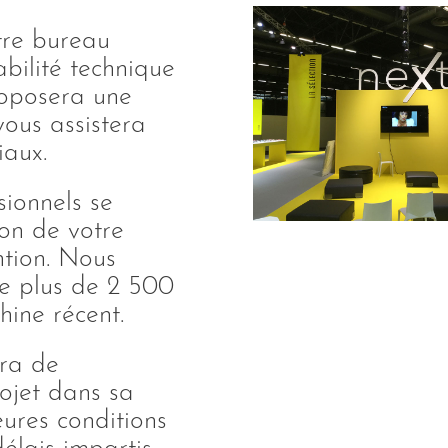
tre bureau
abilité technique
roposera une
vous assistera
iaux.
ionnels se
ion de votre
ntion. Nous
de plus de 2 500
ine récent.
ra de
rojet dans sa
eures conditions