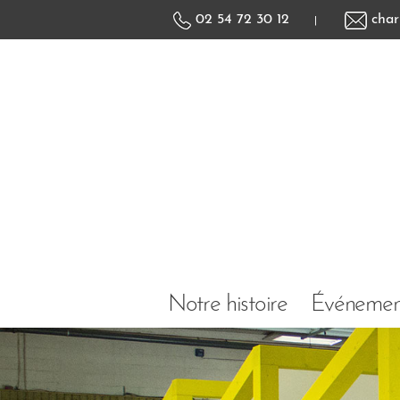
02 54 72 30 12
char
|
Notre histoire
Événement