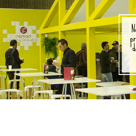
N
pr
d